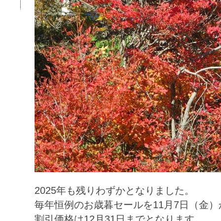
2025年も残りわずかとなりました。
毎年恒例のお歳暮セールを
11
月
7
日（金）
割引価格は
12
月
31
日までとなります。