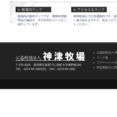
≫ 牧場内マップ
≫ アクセス＆マップ
牧場内の案内マップです。事務管理棟
神津牧場までの交通案内です。途
周辺の施設や、牛の行列のコースをご
い道が続きますので、気をつけて
紹介しています。
しください。
公益財団法人 
リンク集
プライバシーポ
〒370-2626 群馬県甘楽郡下仁田町大字南野牧250
特定商取引に関
TEL：0274-84-2363(代) FAX：0274-84-2362