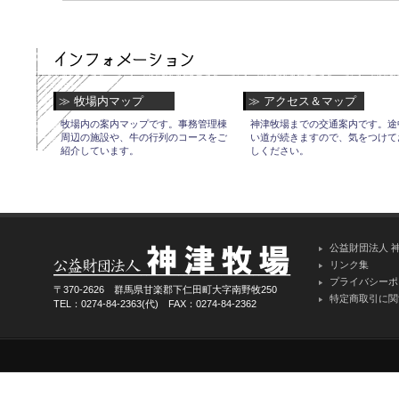
≫ 牧場内マップ
≫ アクセス＆マップ
牧場内の案内マップです。事務管理棟
神津牧場までの交通案内です。途
周辺の施設や、牛の行列のコースをご
い道が続きますので、気をつけて
紹介しています。
しください。
公益財団法人 
リンク集
プライバシーポ
〒370-2626 群馬県甘楽郡下仁田町大字南野牧250
特定商取引に関
TEL：0274-84-2363(代) FAX：0274-84-2362